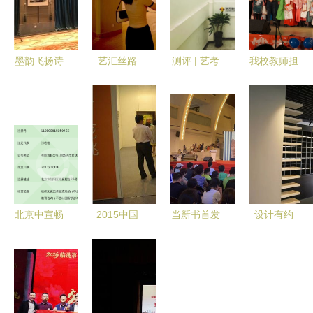
墨韵飞扬诗
艺汇丝路
测评 | 艺考
我校教师担
画京华 名
当艺术穿越
结束，文化
纲中俄青年
家中国画精
千年，文明
课培训机构
友好文艺晚
品沙龙展在
在对话中绽
怎么选？我
会导演 推
北京星期八
放
们去看了这
动文化艺术
文化中心盛
几家
交流的深度
大启幕
实践
北京中宣畅
2015中国
当新书首发
设计有约
美 以文化
国际文化艺
遇上火爆大
第2期 茧界
传播搭建艺
术博览会
展 《伟大
美学——东
术交流的高
“文化艺术
的世界文明
西方传统文
地
Party”倒计
古埃及》新
化与现代设