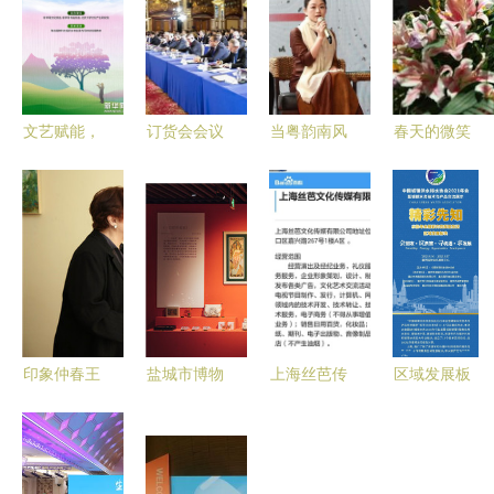
文艺赋能，
订货会会议
当粤韵南风
春天的微笑
乡村焕新
服务谁领风
邂逅古都长
陆惟华画作
新华网与北
骚？山东蜂
安 曾小敏
中的艺术赞
大共启全球
蚁策划公司
粤剧艺术系
歌
探寻计划
以文艺策划
列活动在西
破局
安的文化交
响
印象仲春王
盐城市博物
上海丝芭传
区域发展板
清州巴黎个
馆新春两大
媒 文化艺
块精彩先知
人画展成功
特展即将开
术交流与策
中国城镇供
举办 文化
展 文化艺
划的幕后据
水排水协会