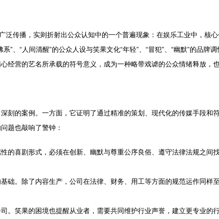
被广泛传播，实则折射出公众认知中的一个普遍现象：在娱乐工业中，核
系”、“人间清醒”的公众人设与笑果文化“年轻”、“冒犯”、“幽默”的品
精心经营的艺名所承载的符号意义，成为一种略带戏谑的公众情绪释放，
了深刻的案例。一方面，它证明了通过精准的策划、现代化的传媒手段和
的问题也敲响了警钟：
属性的喜剧形式，必须在创新、幽默与尊重公序良俗、遵守法律法规之间
的基础。除了内容生产，公司在法律、财务、用工等方面的规范运作同样
公司。笑果的困境也提醒从业者，需要共同维护行业声誉，建立更专业的