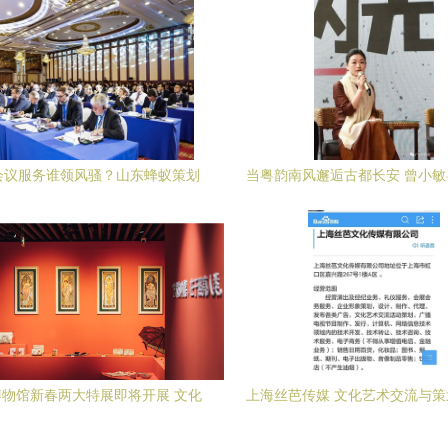
会议服务谁领风骚？山东蜂蚁策划
当粤韵南风邂逅古都长安 曾小
公司以文艺策划破局
系列活动在西安的文化交
物馆新春两大特展即将开展 文化
上海丝芭传媒 文化艺术交流与
艺术交流与策划的璀璨华章
据点