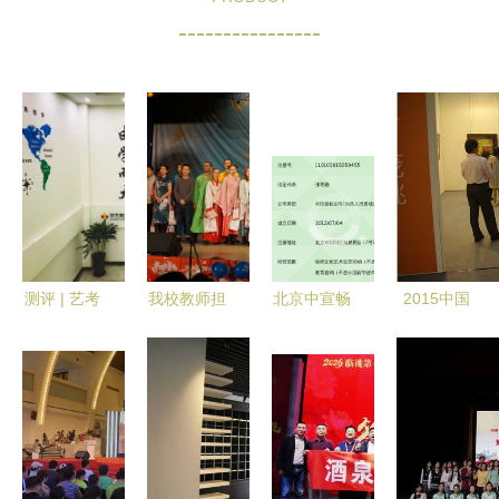
----------------
测评 | 艺考
我校教师担
北京中宣畅
2015中国
结束，文化
纲中俄青年
美 以文化
国际文化艺
课培训机构
友好文艺晚
传播搭建艺
术博览会
怎么选？我
会导演 推
术交流的高
“文化艺术
们去看了这
动文化艺术
地
Party”倒计
几家
交流的深度
时启动——
实践
多元交流与