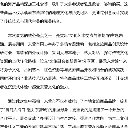
色的海产品精深加工礼盒等，吸引了众多参观者驻足欣赏、咨询购买。这
些商品不仅承载着东营独特的地理文化与历史记忆，更通过创意设计实现
了传统技艺与现代审美的完美结合。
本次展览的核心亮点之一，是突出“文化艺术交流与策划”的主题内
涵。展会期间，东营市同步举办了多场专题活动：包括文旅商品创意设计
研讨会，邀请省内外设计师、策划人与本地手工艺人对话，探讨传统文化
资源的当代转化路径；设立“文旅融合创新案例”分享区，展示东营近年来
将孙子文化、吕剧艺术、红色资源等与旅游商品开发相结合的成功实践；
同时还组织了非遗技艺活态展演、特色商品体验工坊等互动环节，让参观
者在沉浸式体验中感受东营文化的魅力。
通过此次集中亮相，东营市不仅有效推广了本地文旅商品品牌，提升
了“黄河入海口·魅力东营城”的旅游形象，更重要的是搭建了一个开放的
合作平台。展会促成了多项设计与生产对接、渠道合作意向，为本土文创
产业注入了新的发展思路与市场机遇。它标志着东营在推动文旅商品从单