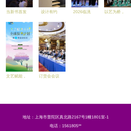
创意策划共
当新书首发
设计有约
2026临洮
以艺为桥，
筑华章
遇上火爆大
第2期 茧界
第七届 貂
联通中外
展 《伟大
美学——东
蝉杯 赏石
——河南艺
的世界文明
西方传统文
文化艺术活
术职业学院
古埃及》新
化与现代设
动答谢晚宴
第五届中外
书发布暨分
计的交融与
掠影
文化艺术交
享活动在上
思考
流月圆满落
海举办
幕
文艺赋能，
订货会会议
乡村焕新
服务谁领风
新华网与北
骚？山东蜂
大共启全球
蚁策划公司
探寻计划
以文艺策划
地址：上海市普陀区真北路2167号1幢1801室-1
破局
电话：1561805**