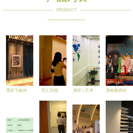
PRODUCT
----------------
墨韵飞扬诗
艺汇丝路
测评 | 艺考
我校教师担
画京华 名
当艺术穿越
结束，文化
纲中俄青年
家中国画精
千年，文明
课培训机构
友好文艺晚
品沙龙展在
在对话中绽
怎么选？我
会导演 推
北京星期八
放
们去看了这
动文化艺术