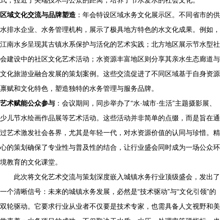
式，拉近了尖端技术与公众的距离，培养了节水爱水的社会文化。
区域文化交流与品牌塑造
：年会特设区域水务文化展示区。不同省市的供
水排水企业、水务管理机构，展示了极具地方特色的水文化成果。例如，
江南水乡呈现其古镇水系保护与活化的艺术实践；北方地区展示节水型社
会建设中的社区文化艺术活动；水资源丰富地区则分享其亲水生态廊道与
文化旅游业融合发展的策划案例。这些交流促进了不同区域基于自身资源
禀赋和文化特色，塑造独特的水务管理与服务品牌。
艺术赋能公众参与
：会议期间，同步举办了“水·城市·生活”主题摄影展、
少儿节水绘画作品展等艺术活动。这些活动并非简单的点缀，而是旨在通
过艺术激发社会各界，尤其是年轻一代，对水资源价值的认同与珍惜。精
心的策划确保了专业性与普及性的结合，让行业盛会同时成为一场公众环
境教育的文化课堂。
此次将文化艺术交流与策划深度嵌入城镇水务行业顶级盛会，发出了
一个清晰信号：未来的城镇水务发展，必然是“技术驱动”与“文化引领”的
双轮驱动。它要求行业从业者不仅要是技术专家，也需具备人文视野和美