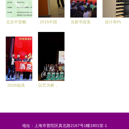
文化中心盛
几家
交流的深度
大启幕
实践
北京中宣畅
2015中国
当新书首发
设计有约
美 以文化
国际文化艺
遇上火爆大
第2期 茧界
传播搭建艺
术博览会
展 《伟大
美学——东
术交流的高
“文化艺术
的世界文明
西方传统文
地
Party”倒计
古埃及》新
化与现代设
时启动——
书发布暨分
计的交融与
多元交流与
享活动在上
思考
创意策划共
海举办
2026临洮
以艺为桥，
筑华章
第七届 貂
联通中外
蝉杯 赏石
——河南艺
文化艺术活
术职业学院
动答谢晚宴
第五届中外
地址：上海市普陀区真北路2167号1幢1801室-1
掠影
文化艺术交